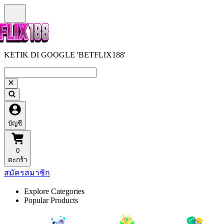
KETIK DI GOOGLE 'BETFLIX188'
บัญชี
0
ตะกร้า
สมัครสมาชิก
Explore Categories
Popular Products