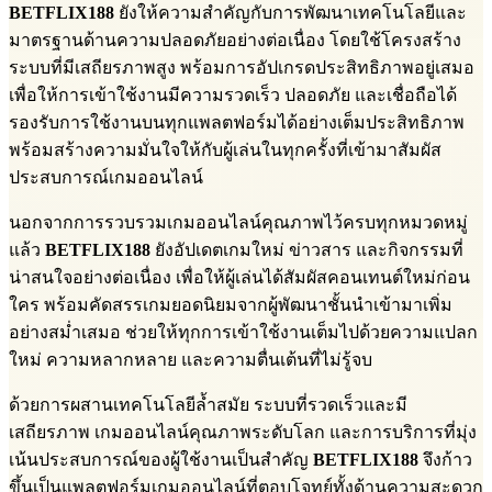
BETFLIX188
ยังให้ความสำคัญกับการพัฒนาเทคโนโลยีและ
มาตรฐานด้านความปลอดภัยอย่างต่อเนื่อง โดยใช้โครงสร้าง
ระบบที่มีเสถียรภาพสูง พร้อมการอัปเกรดประสิทธิภาพอยู่เสมอ
เพื่อให้การเข้าใช้งานมีความรวดเร็ว ปลอดภัย และเชื่อถือได้
รองรับการใช้งานบนทุกแพลตฟอร์มได้อย่างเต็มประสิทธิภาพ
พร้อมสร้างความมั่นใจให้กับผู้เล่นในทุกครั้งที่เข้ามาสัมผัส
ประสบการณ์เกมออนไลน์
นอกจากการรวบรวมเกมออนไลน์คุณภาพไว้ครบทุกหมวดหมู่
แล้ว
BETFLIX188
ยังอัปเดตเกมใหม่ ข่าวสาร และกิจกรรมที่
น่าสนใจอย่างต่อเนื่อง เพื่อให้ผู้เล่นได้สัมผัสคอนเทนต์ใหม่ก่อน
ใคร พร้อมคัดสรรเกมยอดนิยมจากผู้พัฒนาชั้นนำเข้ามาเพิ่ม
อย่างสม่ำเสมอ ช่วยให้ทุกการเข้าใช้งานเต็มไปด้วยความแปลก
ใหม่ ความหลากหลาย และความตื่นเต้นที่ไม่รู้จบ
ด้วยการผสานเทคโนโลยีล้ำสมัย ระบบที่รวดเร็วและมี
เสถียรภาพ เกมออนไลน์คุณภาพระดับโลก และการบริการที่มุ่ง
เน้นประสบการณ์ของผู้ใช้งานเป็นสำคัญ
BETFLIX188
จึงก้าว
ขึ้นเป็นแพลตฟอร์มเกมออนไลน์ที่ตอบโจทย์ทั้งด้านความสะดวก