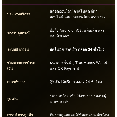
สล็อตออนไลน์ คาสิโนสด กีฬา
ประเภทบริการ
ออนไลน์ และเกมยอดนิยมครบวงจร
มือถือ Android, iOS, แท็บเล็ต และ
รองรับอุปกรณ์
คอมพิวเตอร์
ระบบฝากถอน
อัตโนมัติ รวดเร็ว ตลอด 24 ชั่วโมง
ช่องทางการชำระ
ธนาคารชั้นนำ, TrueMoney Wallet
เงิน
และ QR Payment
🕒 เปิดให้บริการตลอด 24 ชั่วโมง
เวลาทำการ
ระบบเสถียร เข้าใช้งานง่าย รองรับผู้
จุดเด่น
เล่นทุกระดับ
การบริการลูกค้า
ทีมงานดูแลและให้ข้อมูลอย่างต่อเนื่อง