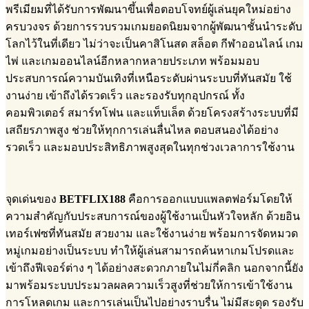
พรีเมียมที่ได้รับการพัฒนาขึ้นเพื่อตอบโจทย์ผู้เล่นยุคใหม่อย่าง
ครบวงจร ด้วยการรวบรวมเกมยอดนิยมจากผู้พัฒนาชั้นนำระดับ
โลกไว้ในที่เดียว ไม่ว่าจะเป็นคาสิโนสด สล็อต กีฬาออนไลน์ เกม
ไพ่ และเกมออนไลน์อีกหลากหลายประเภท พร้อมมอบ
ประสบการณ์ความบันเทิงที่เหนือระดับผ่านระบบที่ทันสมัย ใช้
งานง่าย เข้าถึงได้รวดเร็ว และรองรับทุกอุปกรณ์ ทั้ง
คอมพิวเตอร์ สมาร์ทโฟน และแท็บเล็ต ด้วยโครงสร้างระบบที่มี
เสถียรภาพสูง ช่วยให้ทุกการเล่นลื่นไหล ตอบสนองได้อย่าง
รวดเร็ว และมอบประสิทธิภาพสูงสุดในทุกช่วงเวลาการใช้งาน
จุดเด่นของ
BETFLIX188
คือการออกแบบแพลตฟอร์มโดยให้
ความสำคัญกับประสบการณ์ของผู้ใช้งานเป็นหัวใจหลัก ด้วยอิน
เทอร์เฟซที่ทันสมัย สวยงาม และใช้งานง่าย พร้อมการจัดหมวด
หมู่เกมอย่างเป็นระบบ ทำให้ผู้เล่นสามารถค้นหาเกมโปรดและ
เข้าถึงฟีเจอร์ต่าง ๆ ได้อย่างสะดวกภายในไม่กี่คลิก นอกจากนี้ยัง
มาพร้อมระบบประมวลผลความเร็วสูงที่ช่วยให้การเข้าใช้งาน
การโหลดเกม และการเล่นเป็นไปอย่างราบรื่น ไม่มีสะดุด รองรับ