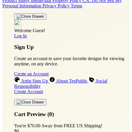
Product Safety
Intellectual Property Policy
CA: Do Not Sell My
Personal Information
Privacy Policy
Terms
Welcome Guest!
Log In
Sign Up
Create an account to save your favorite designs for viewing
anytime, on any device.
Create an Account
Artist Sign Up
About TeePublic
Social
Responsibility
Create Account
Cart Preview (0)
You're
$70.00
Away from
FREE US Shipping!
$0