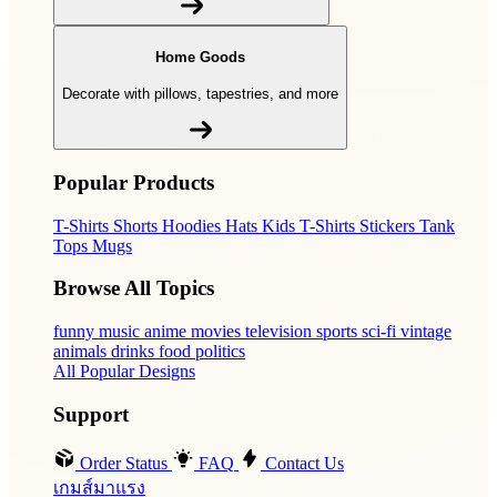
Home Goods
Decorate with pillows, tapestries, and more
Popular Products
T-Shirts
Shorts
Hoodies
Hats
Kids T-Shirts
Stickers
Tank
Tops
Mugs
Browse All Topics
funny
music
anime
movies
television
sports
sci-fi
vintage
animals
drinks
food
politics
All Popular Designs
Support
Order Status
FAQ
Contact Us
เกมส์มาแรง