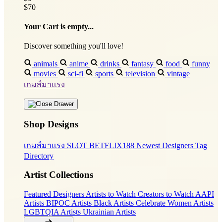
$70
Your Cart is empty...
Discover something you'll love!
animals
anime
drinks
fantasy
food
funny
movies
sci-fi
sports
television
vintage
เกมส์มาแรง
Shop Designs
เกมส์มาแรง
SLOT BETFLIX188
Newest Designers
Tag
Directory
Artist Collections
Featured Designers
Artists to Watch
Creators to Watch
AAPI
Artists
BIPOC Artists
Black Artists
Celebrate Women Artists
LGBTQIA Artists
Ukrainian Artists