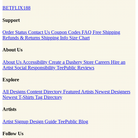
BETFLIX188
Support
Order Status
Contact Us
Coupon Codes
FAQ
Free Shipping
Refunds & Returns
Shipping Info
Size Chart
About Us
About Us
Accessibility
Create a Dashery Store
Careers
Hire an
Artist
Social Responsibility
TeePublic Reviews
Explore
All Designs
Content Directory
Featured Artists
Newest Designers
Newest T-Shirts
Tag Directory
Artists
Artist Signup
Design Guide
TeePublic Blog
Follow Us